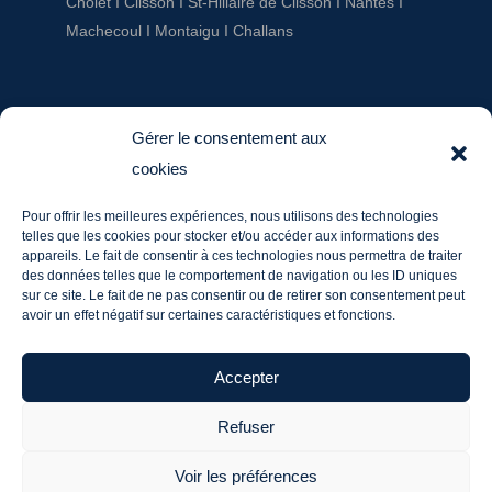
Cholet
I
Clisson
I
St-Hiliaire de Clisson
I
Nantes
I
Machecoul
I
Montaigu
I
Challans
AUPRÈS DU JEU
Gérer le consentement aux
cookies
ludotheque@aupresdu jeu.fr
Pour offrir les meilleures expériences, nous utilisons des technologies
Tél. : 06 20 60 03 36
telles que les cookies pour stocker et/ou accéder aux informations des
Mentions légales
appareils. Le fait de consentir à ces technologies nous permettra de traiter
des données telles que le comportement de navigation ou les ID uniques
sur ce site. Le fait de ne pas consentir ou de retirer son consentement peut
avoir un effet négatif sur certaines caractéristiques et fonctions.
Me contacter
Accepter
Refuser
Voir les préférences
© 2024 Auprès du Jeu - Site créé sous WordPress