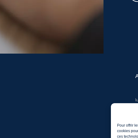
l
T
M
Pour offrir 
cookies pour
ces technolo