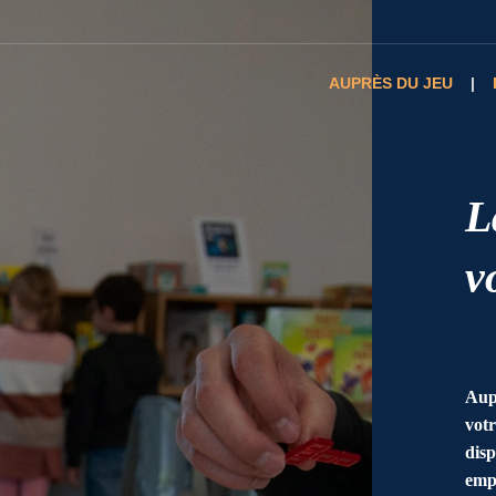
AUPRÈS DU JEU
L
v
Aupr
votr
disp
emp