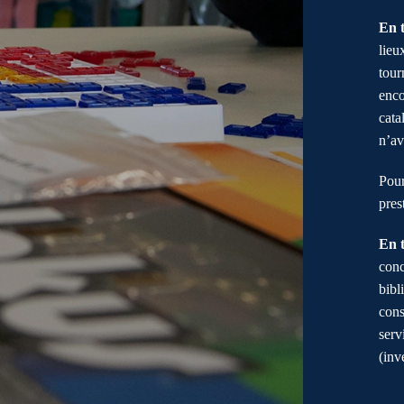
En t
lieu
tour
enco
cata
n’av
Pour
pres
En 
conc
bibli
cons
serv
(inv