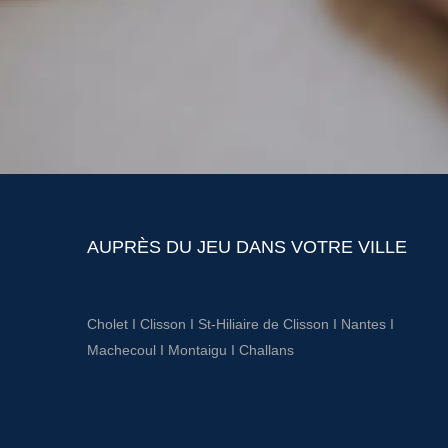
AUPRÈS DU JEU DANS VOTRE VILLE
Cholet
I
Clisson
I
St-Hiliaire de Clisson
I
Nantes
I
Machecoul
I
Montaigu
I
Challans