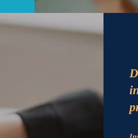
D
i
p
In