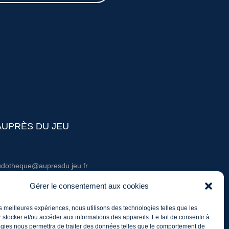
AUPRÈS DU JEU
udotheque@aupresdu jeu.fr
él. : 06 20 60 03 36
Gérer le consentement aux cookies
entions légales
les meilleures expériences, nous utilisons des technologies telles que les
 stocker et/ou accéder aux informations des appareils. Le fait de consentir à
gies nous permettra de traiter des données telles que le comportement de