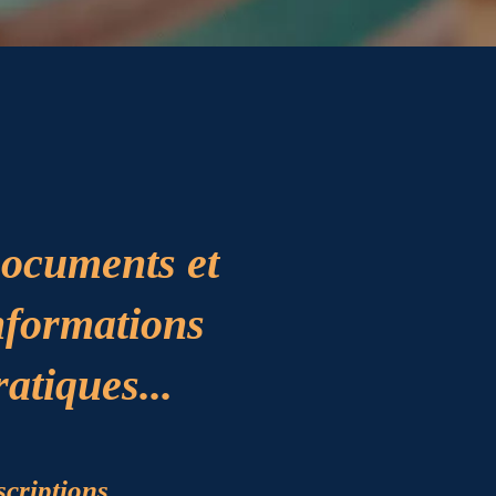
ocuments et
nformations
ratiques...
scriptions