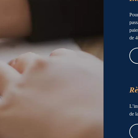
Pour
pass
paie
de 4
Rè
L’in
de l