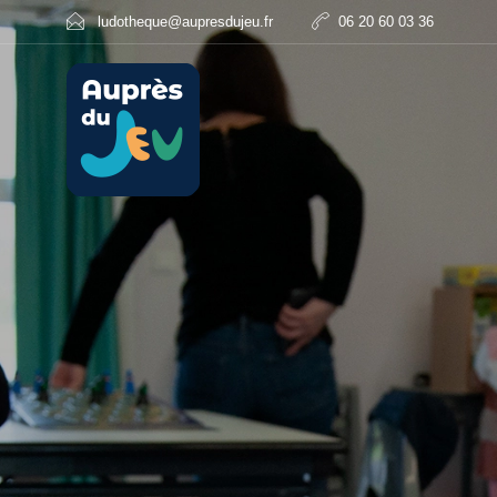
ludotheque@aupresdujeu.fr
06 20 60 03 36