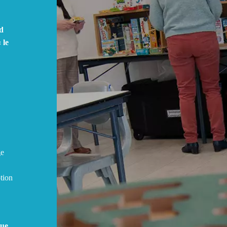
rd
 le
ge
ption
que