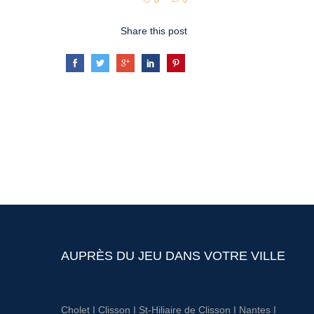
0
0
Share this post
AUPRÈS DU JEU DANS VOTRE VILLE
Cholet
I
Clisson
I
St-Hiliaire de Clisson
I
Nantes
I