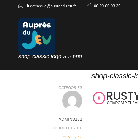
ludotheque@aupresdujeu.fr
06 20 60 03 36
shop-classic-logo-3-2.png
shop-classic-l
CATEGORIES
ADMIN3252
22 JUILLET 2016