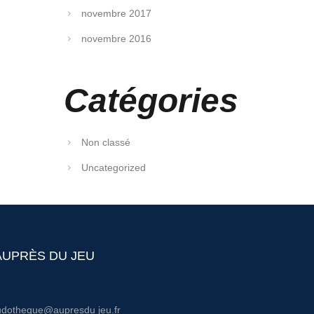
novembre 2017
novembre 2016
Catégories
Non classé
Uncategorized
AUPRÈS DU JEU
udotheque@aupresdu jeu.fr