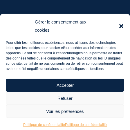
AUPRÈS DU JEU
Gérer le consentement aux
cookies
ludotheque@aupresdu jeu.fr
Pour offrir les meilleures expériences, nous utilisons des technologies
Tél. : 06 20 60 03 36
telles que les cookies pour stocker et/ou accéder aux informations des
Mentions légales
appareils. Le fait de consentir à ces technologies nous permettra de traiter
des données telles que le comportement de navigation ou les ID uniques
sur ce site. Le fait de ne pas consentir ou de retirer son consentement peut
avoir un effet négatif sur certaines caractéristiques et fonctions.
Me contacter
Accepter
Refuser
Voir les préférences
© 2024 Auprès du Jeu - Site créé sous WordPress
par François Marsault
Politique de confidentialité
Politique de confidentialité