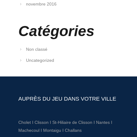
novembre 2016
Catégories
Non classé
Uncategorized
AUPRÈS DU JEU DANS VOTRE VILLE
Cholet
I
Clisson
I
St-Hiliaire de Clisson
I
Nantes
I
Machecoul
I
Montaigu
I
Challans