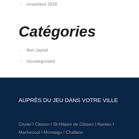
novembre 2016
Catégories
Non classé
Uncategorized
AUPRÈS DU JEU DANS VOTRE VILLE
Cholet
I
Clisson
I
St-Hiliaire de Clisson
I
Nantes
I
Machecoul
I
Montaigu
I
Challans