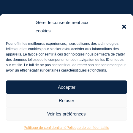
AUPRÈS DU JEU
Gérer le consentement aux
cookies
ludotheque@aupresdu jeu.fr
Pour offrir les meilleures expériences, nous utilisons des technologies
Tél. : 06 20 60 03 36
telles que les cookies pour stocker et/ou accéder aux informations des
Mentions légales
appareils. Le fait de consentir à ces technologies nous permettra de traiter
des données telles que le comportement de navigation ou les ID uniques
sur ce site. Le fait de ne pas consentir ou de retirer son consentement peut
avoir un effet négatif sur certaines caractéristiques et fonctions.
Me contacter
Accepter
Refuser
Voir les préférences
© 2024 Auprès du Jeu - Site créé sous WordPress
par François Marsault
Politique de confidentialité
Politique de confidentialité