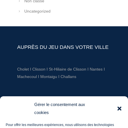
Non classé
Uncategorized
AUPRÈS DU JEU DANS VOTRE VILLE
Cholet
I
Clisson
I
St-Hiliaire de Clisson
I
Nantes
I
Machecoul
I
Montaigu
I
Challans
AUPRÈS DU JEU
Gérer le consentement aux
cookies
ludotheque@aupresdu jeu.fr
Pour offrir les meilleures expériences, nous utilisons des technologies
Tél. : 06 20 60 03 36