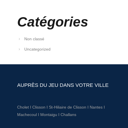
Catégories
Non classé
Uncategorized
AUPRÈS DU JEU DANS VOTRE VILLE
Cholet
I
Clisson
I
St-Hiliaire de Clisson
I
Nantes
I
Machecoul
I
Montaigu
I
Challans