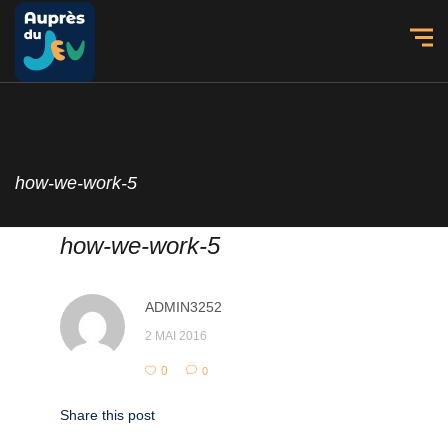
how-we-work-5
how-we-work-5
ADMIN3252
2 MAI 2016
0
0
Share this post