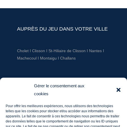
AUPRÈS DU JEU DANS VOTRE VILLE
Cholet
I
Clisson
I
St-Hiliaire de Clisson
I
Nantes
I
Machecoul
I
Montaigu
I
Challans
AUPRÈS DU JEU
Gérer le consentement aux
cookies
ludotheque@aupresdu jeu.fr
Pour offrir les meilleures expériences, nous utilisons des technologies
Tél. : 06 20 60 03 36
telles que les cookies pour stocker et/ou accéder aux informations des
Mentions légales
appareils. Le fait de consentir à ces technologies nous permettra de traiter
des données telles que le comportement de navigation ou les ID uniques
sur ce site. Le fait de ne pas consentir ou de retirer son consentement peut