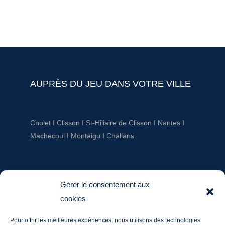
AUPRÈS DU JEU DANS VOTRE VILLE
Cholet
I
Clisson
I
St-Hiliaire de Clisson
I
Nantes
I
Machecoul
I
Montaigu
I
Challans
AUPRÈS DU JEU
Gérer le consentement aux
cookies
ludotheque@aupresdu jeu.fr
Pour offrir les meilleures expériences, nous utilisons des technologies
Tél. : 06 20 60 03 36