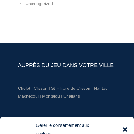
Uncategorized
AUPRÈS DU JEU DANS VOTRE VILLE
Cholet
I
Clisson
I
St-Hiliaire de Clisson
I
Nantes
I
Machecoul
I
Montaigu
I
Challans
AUPRÈS DU JEU
Gérer le consentement aux
cookies