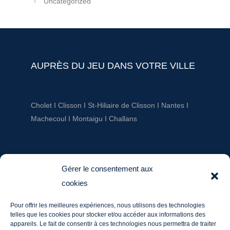
Uncategorized
AUPRÈS DU JEU DANS VOTRE VILLE
Cholet
I
Clisson
I
St-Hiliaire de Clisson
I
Nantes
I
Machecoul
I
Montaigu
I
Challans
AUPRÈS DU JEU
Gérer le consentement aux
cookies
ludotheque@aupresdu jeu.fr
Pour offrir les meilleures expériences, nous utilisons des technologies
Tél. : 06 20 60 03 36
telles que les cookies pour stocker et/ou accéder aux informations des
Mentions légales
appareils. Le fait de consentir à ces technologies nous permettra de traiter