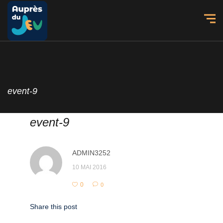
event-9
event-9
ADMIN3252
10 MAI 2016
0
0
Share this post