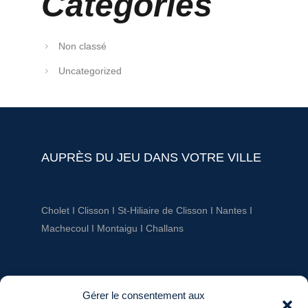
Catégories
Non classé
Uncategorized
AUPRÈS DU JEU DANS VOTRE VILLE
Cholet
I
Clisson
I
St-Hiliaire de Clisson
I
Nantes
I
Machecoul
I
Montaigu
I
Challans
AUPRÈS DU JEU
Gérer le consentement aux