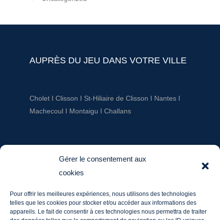
AUPRÈS DU JEU DANS VOTRE VILLE
Cholet
I
Clisson
I
St-Hiliaire de Clisson
I
Nantes
I
Machecoul
I
Montaigu
I
Challans
AUPRÈS DU JEU
Gérer le consentement aux
cookies
ludotheque@aupresdu jeu.fr
Pour offrir les meilleures expériences, nous utilisons des technologies
Tél. : 06 20 60 03 36
telles que les cookies pour stocker et/ou accéder aux informations des
Mentions légales
appareils. Le fait de consentir à ces technologies nous permettra de traiter