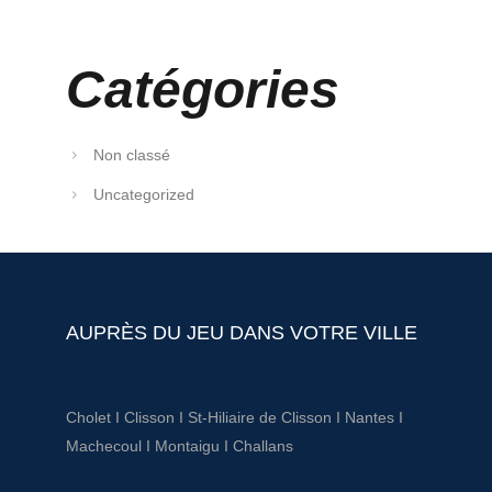
Catégories
Non classé
Uncategorized
AUPRÈS DU JEU DANS VOTRE VILLE
Cholet
I
Clisson
I
St-Hiliaire de Clisson
I
Nantes
I
Machecoul
I
Montaigu
I
Challans