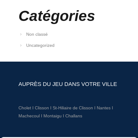
Catégories
Non classé
Uncategorized
AUPRÈS DU JEU DANS VOTRE VILLE
Cholet
I
Clisson
I
St-Hiliaire de Clisson
I
Nantes
I
Machecoul
I
Montaigu
I
Challans