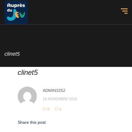
clinet5
clinet5
ADMIN3252
18 NOVEMBRE 2016
0
0
Share this post