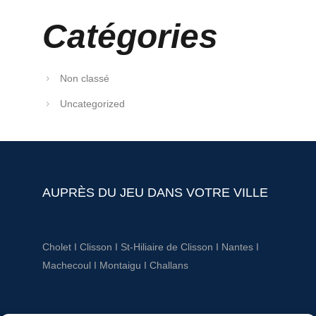
Catégories
Non classé
Uncategorized
AUPRÈS DU JEU DANS VOTRE VILLE
Cholet
I
Clisson
I
St-Hiliaire de Clisson
I
Nantes
I
Machecoul
I
Montaigu
I
Challans