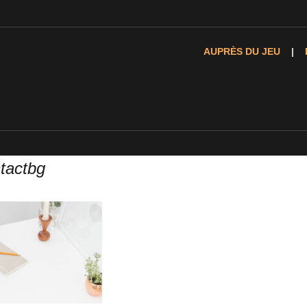
AUPRÈS DU JEU
tactbg