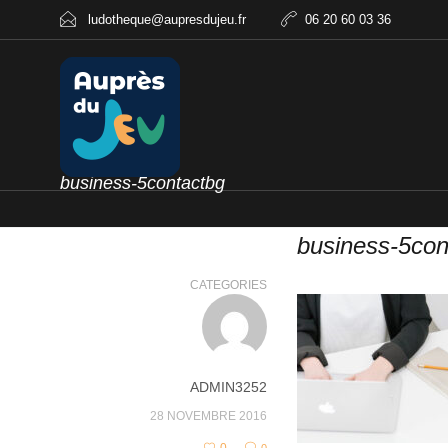
ludotheque@aupresdujeu.fr
06 20 60 03 36
business-5contactbg
business-5con
CATEGORIES
ADMIN3252
28 NOVEMBRE 2016