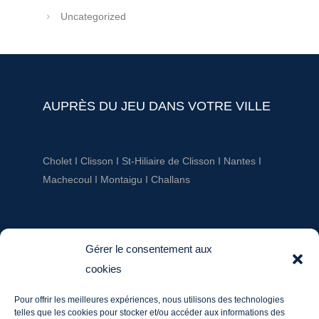
Uncategorized
AUPRÈS DU JEU DANS VOTRE VILLE
Cholet
I
Clisson
I
St-Hiliaire de Clisson
I
Nantes
I
Machecoul
I
Montaigu
I
Challans
AUPRÈS DU JEU
Gérer le consentement aux
cookies
ludotheque@aupresdu jeu.fr
Pour offrir les meilleures expériences, nous utilisons des technologies
Tél. : 06 20 60 03 36
telles que les cookies pour stocker et/ou accéder aux informations des