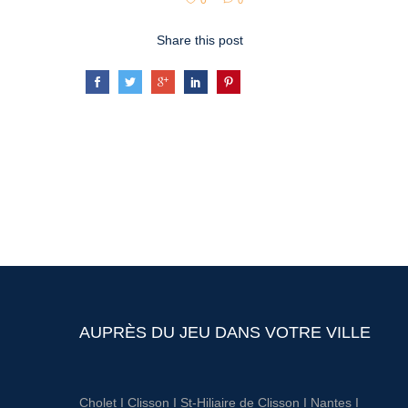
0
0
Share this post
AUPRÈS DU JEU DANS VOTRE VILLE
Cholet
I
Clisson
I
St-Hiliaire de Clisson
I
Nantes
I