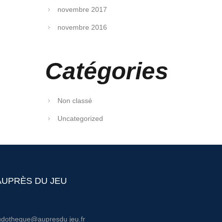
novembre 2017
novembre 2016
Catégories
Non classé
Uncategorized
AUPRÈS DU JEU
udotheque@aupresdu jeu.fr