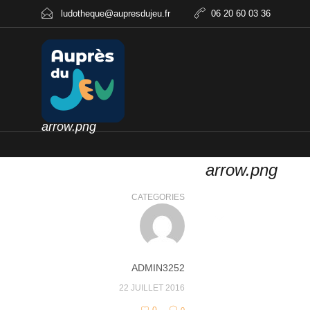
ludotheque@aupresdujeu.fr
06 20 60 03 36
arrow.png
arrow.png
CATEGORIES
ADMIN3252
22 JUILLET 2016