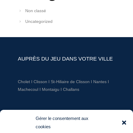
Non classé
Uncategorized
AUPRÈS DU JEU DANS VOTRE VILLE
Cholet
I
Clisson
I
St-Hiliaire de Clisson
I
Nantes
I
Machecoul
I
Montaigu
I
Challans
AUPRÈS DU JEU
Gérer le consentement aux
cookies
ludotheque@aupresdu jeu.fr