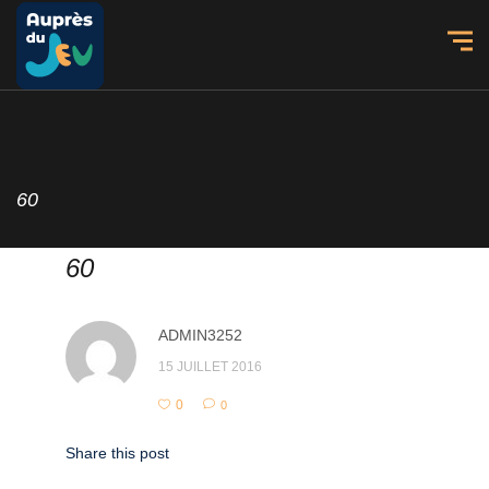
60
60
ADMIN3252
15 JUILLET 2016
0
0
Share this post