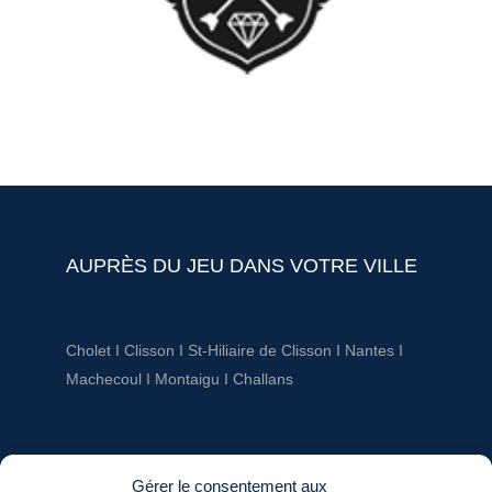
NOTEBOOK
AUPRÈS DU JEU DANS VOTRE VILLE
Cholet
I
Clisson
I
St-Hiliaire de Clisson
I
Nantes
I
Machecoul
I
Montaigu
I
Challans
AUPRÈS DU JEU
Gérer le consentement aux