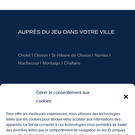
AUPRÈS DU JEU DANS VOTRE VILLE
Cholet
I
Clisson
I
St-Hiliaire de Clisson
I
Nantes
I
Machecoul
I
Montaigu
I
Challans
AUPRÈS DU JEU
Gérer le consentement aux
cookies
ludotheque@aupresdu jeu.fr
Tél. : 06 20 60 03 36
Pour offrir les meilleures expériences, nous utilisons des technologies
telles que les cookies pour stocker et/ou accéder aux informations des
Mentions légales
appareils. Le fait de consentir à ces technologies nous permettra de traiter
des données telles que le comportement de navigation ou les ID uniques